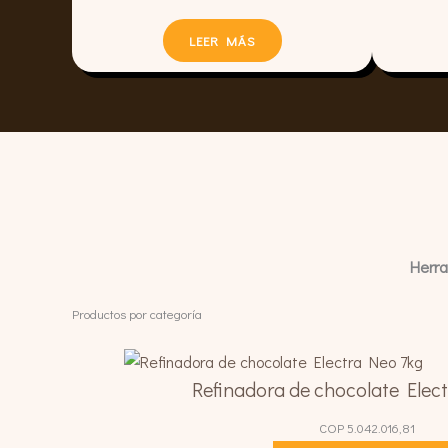
LEER MÁS
Herra
Productos por categoría
Refinadora de chocolate Elec
COP
5.042.016,81