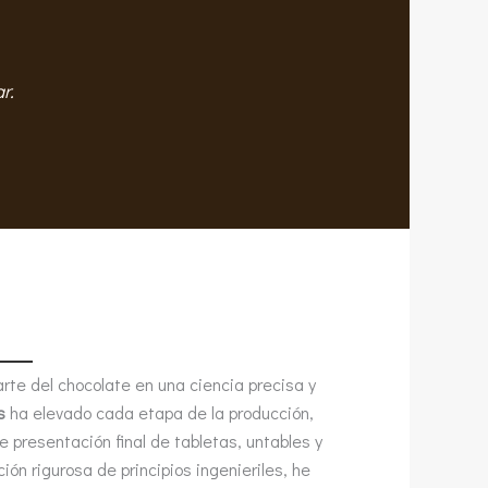
r.
te del chocolate en una ciencia precisa y
s
ha elevado cada etapa de la producción,
 presentación final de tabletas, untables y
ión rigurosa de principios ingenieriles, he