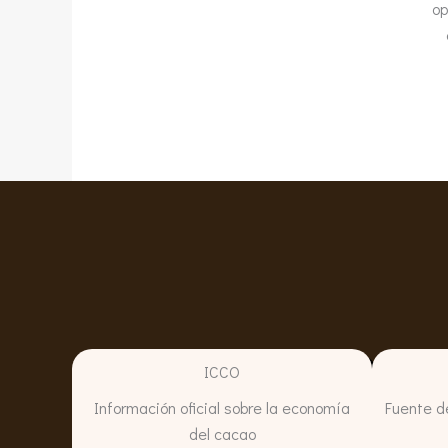
op
ICCO
Información oficial sobre la economía
Fuente d
del cacao