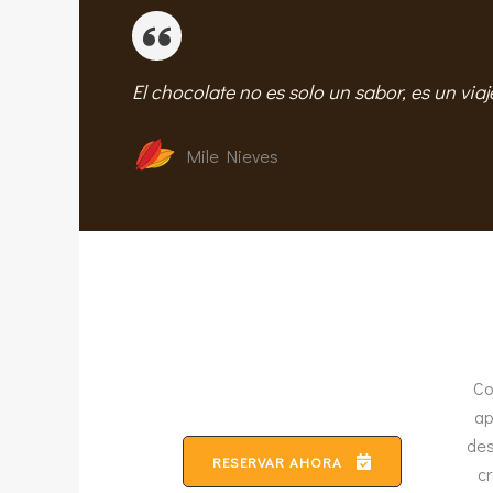
El chocolate no es solo un sabor, es un viaj
Mile Nieves
Co
ap
des
RESERVAR AHORA
cr