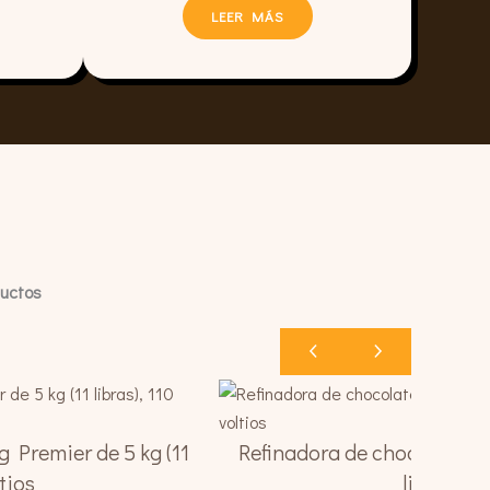
LEER MÁS
ductos
g Premier de 5 kg (11
Refinadora de chocolate Wo
ltios
libras), 1