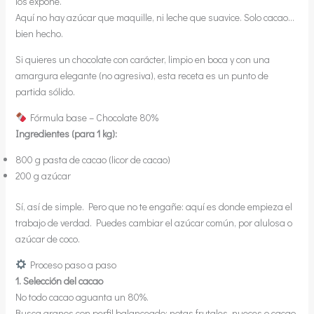
los expone.
Aquí no hay azúcar que maquille, ni leche que suavice. Solo cacao…
bien hecho.
Si quieres un chocolate con carácter, limpio en boca y con una
amargura elegante (no agresiva), esta receta es un punto de
partida sólido.
Fórmula base – Chocolate 80%
Ingredientes (para 1 kg):
800 g pasta de cacao (licor de cacao)
200 g azúcar
Sí, así de simple. Pero que no te engañe: aquí es donde empieza el
trabajo de verdad. Puedes cambiar el azúcar común, por alulosa o
azúcar de coco.
Proceso paso a paso
1. Selección del cacao
No todo cacao aguanta un 80%.
Busca granos con perfil balanceado: notas frutales, nueces o cacao