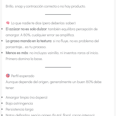
Brillo, snap y contracción correcta o no hay producto.
Lo que nadie te dice (pero deberías saber)
El azúcar no es solo dulzor
: también equilibra percepción de
amargor. A 80%, cualquier error se amplifica.
La grasa manda en la textura
: si no fluye, no es problema del
porcentaje… es tu proceso.
Menos es más
: no incluyas vainilla, ni inventos raros al inicio.
Primero domina la base.
Perfil esperado
Aunque depende del origen, generalmente un buen 80% debe
tener:
Amargor limpio (no áspero)
Baja astringencia
Persistencia larga
Notas definidas según origen (frutal, floral, cacao intenso)