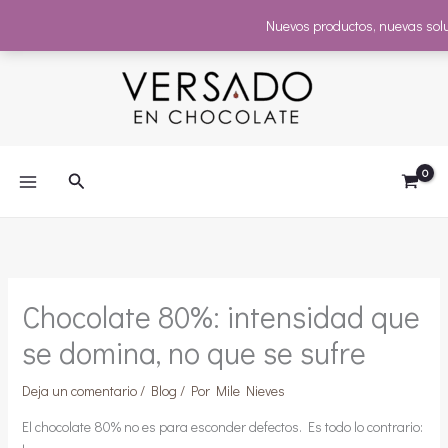
Nuevos productos, nuevas sol
Ir
al
contenido
Buscar
Chocolate 80%: intensidad que
se domina, no que se sufre
Deja un comentario
/
Blog
/ Por
Mile Nieves
El chocolate 80% no es para esconder defectos. Es todo lo contrario: