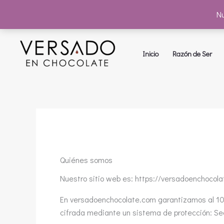
Nu
Ir
al
Inicio
Razón de Ser
contenido
Quiénes somos
Nuestro sitio web es: https://versadoenchocolat
En versadoenchocolate.com garantizamos al 100
cifrada mediante un sistema de protección: Sec