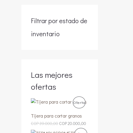
Filtrar por estado de
inventario
Las mejores
ofertas
P
Oferta
R
Tijera para cortar granos
E
E
COP
39.000,00
COP
20.000,00
O
l
l