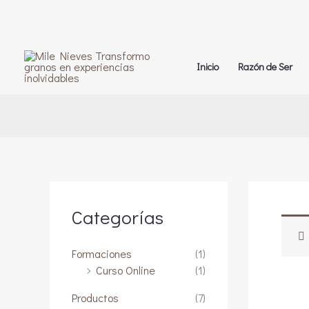
Ir
al
Inicio
Razón de Ser
contenido
Categorías
Formaciones
(1)
Curso Online
(1)
Productos
(7)