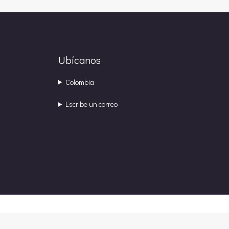
Ubícanos
Colombia
Escribe un correo
→ Pagos seguros y confiables con
Bold