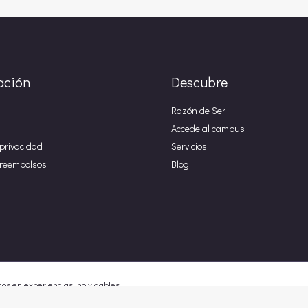
ación
Descubre
Razón de Ser
Accede al campus
 privacidad
Servicios
e reembolsos
Blog
os en experiencias inolvidables