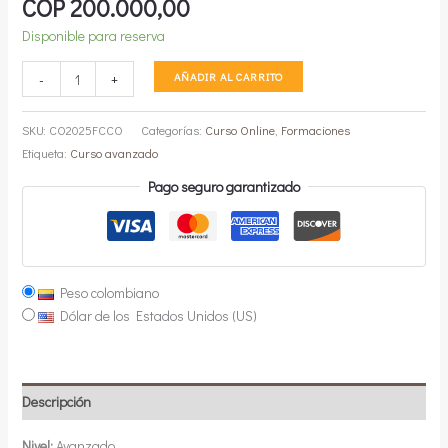
COP
200.000,00
Disponible para reserva
Curso
AÑADIR AL CARRITO
-
+
Online
Calidad
SKU:
CO2025FCCO
Categorías:
Curso Online
,
Formaciones
del
Etiqueta:
Curso avanzado
cacao
Pago seguro garantizado
en
grano
cantidad
Peso colombiano
Dólar de los Estados Unidos (US)
Descripción
Nivel:
Avanzado