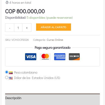
4 horas en total
COP
800.000,00
Disponibilidad:
5 disponibles (puede reservarse)
Chocolatería
AÑADIR AL CARRITO
-
+
Bean
to
SKU:
VCHOCP2026
Categoría:
Curso Online
Bar
Pago seguro garantizado
(100%
a
tu
medida)
cantidad
Peso colombiano
Dólar de los Estados Unidos (US)
Descripción