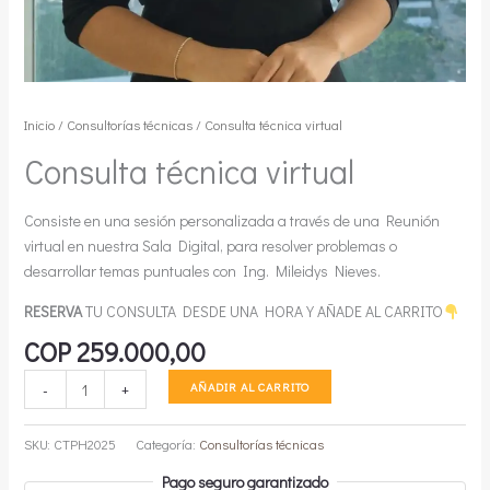
Inicio
/
Consultorías técnicas
/ Consulta técnica virtual
Consulta técnica virtual
Consiste en una sesión personalizada a través de una Reunión
virtual en nuestra Sala Digital, para resolver problemas o
desarrollar temas puntuales con Ing. Mileidys Nieves.
RESERVA
TU CONSULTA DESDE UNA HORA Y AÑADE AL CARRITO
COP
259.000,00
Consulta
AÑADIR AL CARRITO
-
+
técnica
virtual
SKU:
CTPH2025
Categoría:
Consultorías técnicas
cantidad
Pago seguro garantizado