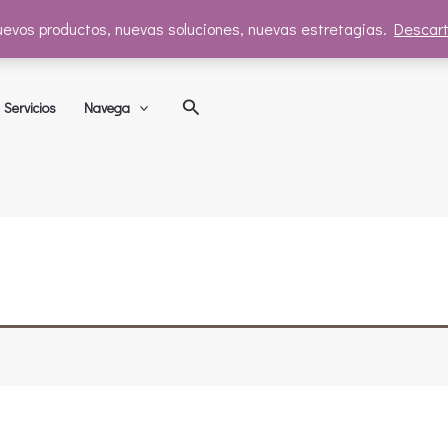
evos productos, nuevas soluciones, nuevas estretagias.
Descart
Buscar
Servicios
Navega