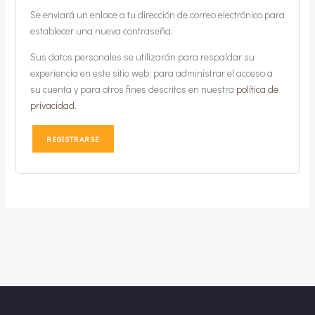
Se enviará un enlace a tu dirección de correo electrónico para
establecer una nueva contraseña.
Sus datos personales se utilizarán para respaldar su
experiencia en este sitio web, para administrar el acceso a
su cuenta y para otros fines descritos en nuestra
política de
privacidad
.
REGISTRARSE