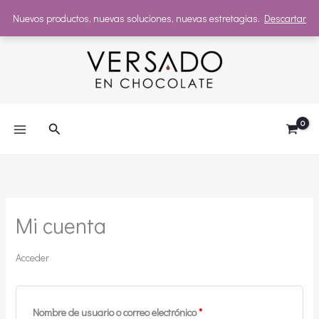
Nuevos productos, nuevas soluciones, nuevas estretagias.
Descartar
Ir
al
contenido
Buscar
Mi cuenta
Acceder
Obligatorio
Nombre de usuario o correo electrónico
*